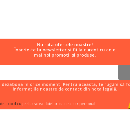
Nu rata ofertele noastre!
Înscrie-te la newsletter și fii la curent cu cele
mai noi promoții și produse.
i dezabona în orice moment. Pentru aceasta, te rugăm să fo
informațiile noastre de contact din nota legală.
 de acord cu
prelucrarea datelor cu caracter personal
.