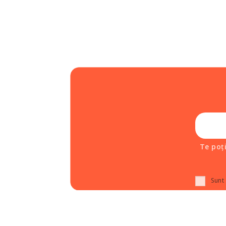
Te poț
Sunt