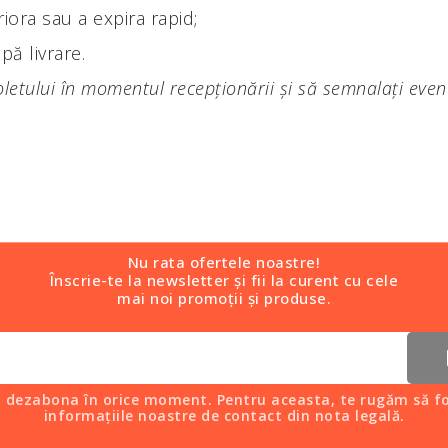
iora sau a expira rapid;
pă livrare.
letului în momentul recepționării și să semnalați even
Nu rata ofertele noastre!
Înscrie-te la newsletter și fii la curent cu cele
mai noi promoții și produse.
i dezabona în orice moment. Pentru aceasta, te rugăm să fo
informațiile noastre de contact din nota legală.