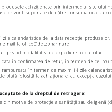
produsele achiziționate prin intermediul site-ului n
selor vor fi suportate de către consumator, cu excep
14 zile calendaristice de la data recepției produselo
in e-mail la office@dotzpharma.ro.
talii privind modalitatea de expediere a coletului.
ată în confirmarea de retur, în termen de cel mult 14 
i rambursată în termen de maxim 14 zile calendarist
e plată folosită la achiziționare, cu excepția cazului 
xceptate de la dreptul de retragere
:
ate din motive de protecție a sănătății sau de igien