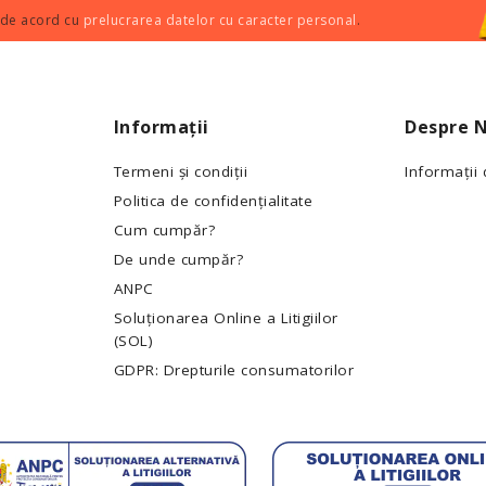
 de acord cu
prelucrarea datelor cu caracter personal
.
Informații
Despre N
Termeni și condiții
Informații
Politica de confidențialitate
Cum cumpăr?
De unde cumpăr?
ANPC
Soluționarea Online a Litigiilor
(SOL)
GDPR: Drepturile consumatorilor