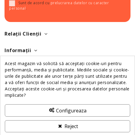
Sunt de acord cu
prelucrarea datelor cu caracter
personal
.
Relații Clienții
Informații
Acest magazin vă solicită să acceptați cookie-uri pentru
Despre Noi
performanță, media și publicitate. Mediile sociale și cookie-
urile de publicitate ale unor terțe părți sunt utilizate pentru
a vă oferi funcții de social media și anunțuri personalizate.
Contactează-ne
Acceptați aceste cookie-uri și procesarea datelor personale
implicate?
ANPC
Configureaza
Reject