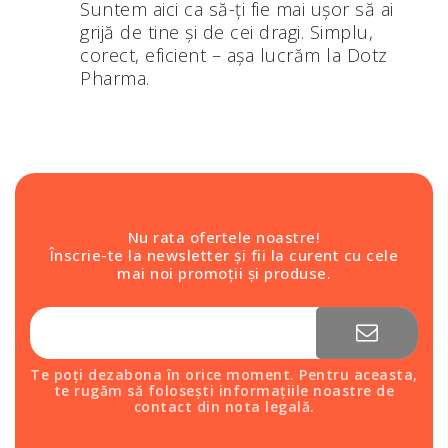
Suntem aici ca să-ți fie mai ușor să ai
grijă de tine și de cei dragi. Simplu,
corect, eficient – așa lucrăm la Dotz
Pharma.
Nu rata ofertele noastre!
Înscrie-te la newsletter și fii la curent cu cele
mai noi promoții și produse.
Te poți dezabona în orice moment. Pentru aceasta,
te rugăm să folosești informațiile noastre de
contact din nota legală.