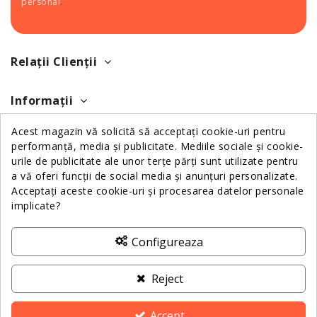
personal
.
Relații Clienții
Informații
Acest magazin vă solicită să acceptați cookie-uri pentru
Despre Noi
performanță, media și publicitate. Mediile sociale și cookie-
urile de publicitate ale unor terțe părți sunt utilizate pentru
a vă oferi funcții de social media și anunțuri personalizate.
Contactează-ne
Acceptați aceste cookie-uri și procesarea datelor personale
implicate?
ANPC
Configureaza
Reject
Accept
2025 Dotz Pharma. All Rights Reserved - Created by