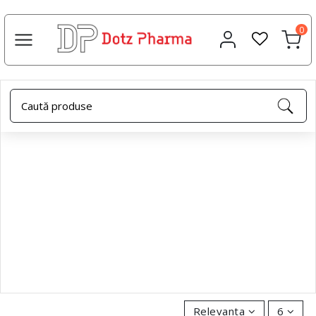
0
Protecție solară
Relevanta
6