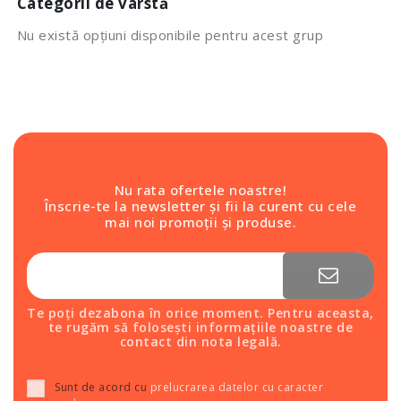
Categorii de vârstă
Nu există opțiuni disponibile pentru acest grup
Nu rata ofertele noastre!
Înscrie-te la newsletter și fii la curent cu cele
mai noi promoții și produse.
Te poți dezabona în orice moment. Pentru aceasta,
te rugăm să folosești informațiile noastre de
contact din nota legală.
Sunt de acord cu
prelucrarea datelor cu caracter