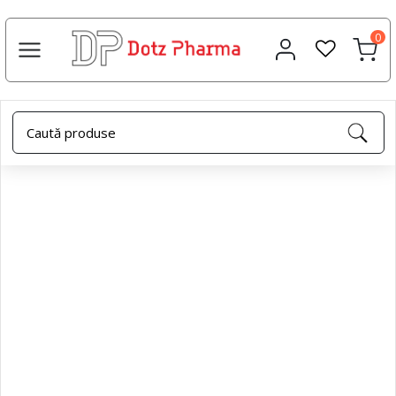
0
Uleiuri esențiale
Relevanta
11