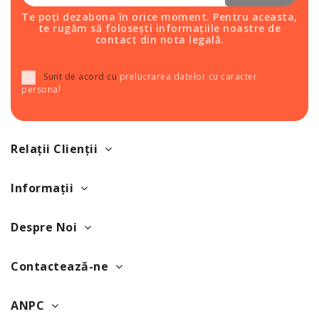
Te poți dezabona în orice moment. Pentru aceasta,
te rugăm să folosești informațiile noastre de
contact din nota legală.
Sunt de acord cu
prelucrarea datelor cu caracter
personal
.
Relații Clienții
Informații
Despre Noi
Contactează-ne
ANPC