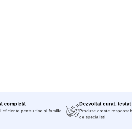
ă completă
Dezvoltat curat, testat
i eficiente pentru tine și familia
Produse create responsabil
de specialiști