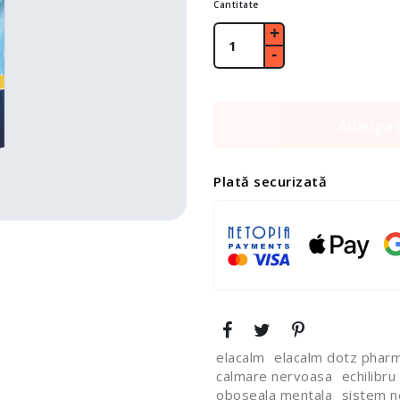
Cantitate
Adauga i
Plată securizată
elacalm
elacalm dotz phar
calmare nervoasa
echilibru
oboseala mentala
sistem n