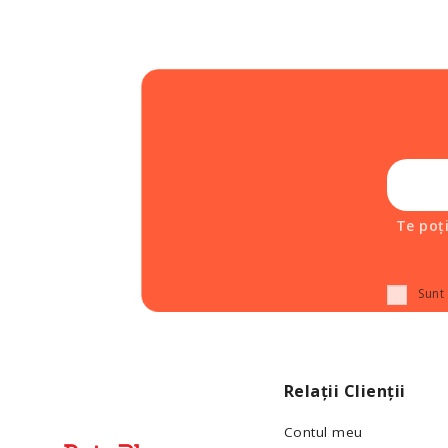
Te poț
Sunt
Relații Clienții
Contul meu