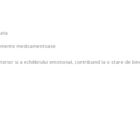
iata
ratamente medicamentoase
erior si a echilibrului emotional, contribuind la o stare de bine