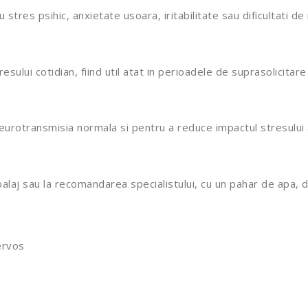
es psihic, anxietate usoara, iritabilitate sau dificultati de 
ului cotidian, fiind util atat in perioadele de suprasolicitar
eurotransmisia normala si pentru a reduce impactul stresului 
aj sau la recomandarea specialistului, cu un pahar de apa, de 
ervos