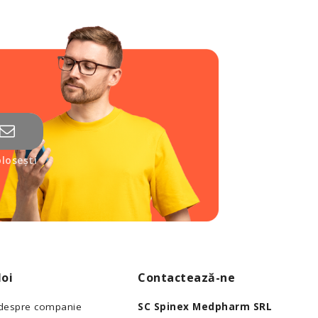
losești
oi
Contactează-ne
 despre companie
SC Spinex Medpharm SRL