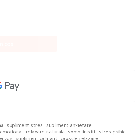
n cos
ma
supliment stres
supliment anxietate
 emotional
relaxare naturala
somn linistit
stres psihic
ervos
supliment calmant
capsule relaxare