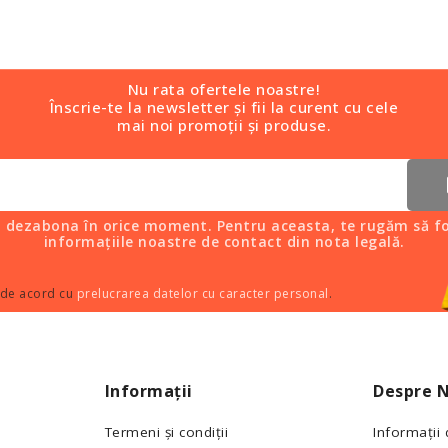
Nu rata ofertele noastre!
Înscrie-te la newsletter și fii la curent cu cele
mai noi promoții și produse.
i dezabona în orice moment. Pentru aceasta, te rugăm să fo
informațiile noastre de contact din nota legală.
 de acord cu
prelucrarea datelor cu caracter personal
.
Informații
Despre N
Termeni și condiții
Informații