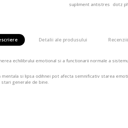
supliment antistres
dotz p
escriere
Detalii ale produsului
Recenzii
rea echilibrului emotional si a functionarii normale a sistemul
la mentala si lipsa odihnei pot afecta semnificativ starea emo
i stari generale de bine.