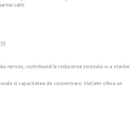
harma calm
(0)
ui nervos, contribuind la reducerea stresului si a starilor
tionala si capacitatea de concentrare. ElaCalm ofera un