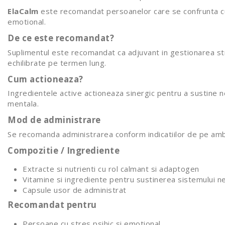
ElaCalm
este recomandat persoanelor care se confrunta cu str
emotional.
De ce este recomandat?
Suplimentul este recomandat ca adjuvant in gestionarea stres
echilibrate pe termen lung.
Cum actioneaza?
Ingredientele active actioneaza sinergic pentru a sustine n
mentala.
Mod de administrare
Se recomanda administrarea conform indicatiilor de pe ambal
Compozitie / Ingrediente
Extracte si nutrienti cu rol calmant si adaptogen
Vitamine si ingrediente pentru sustinerea sistemului n
Capsule usor de administrat
Recomandat pentru
Persoane cu stres psihic si emotional