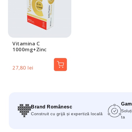
Vitamina C
1000mg+Zinc
25mg+D3 2000UI, 30
comprimate, Dotz
Pharma
27,80 lei
Gam
Brand Românesc
Soluți
Construit cu grijă și expertiză locală
ta