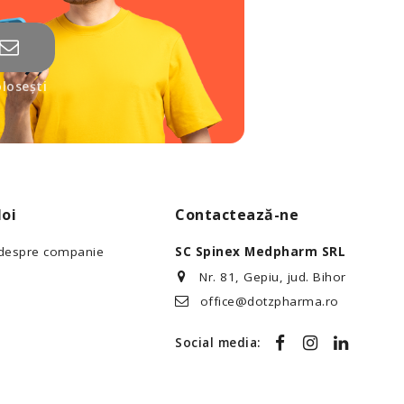
losești
oi
Contactează-ne
 despre companie
SC Spinex Medpharm SRL
Nr. 81, Gepiu, jud. Bihor
office@dotzpharma.ro
Social media: