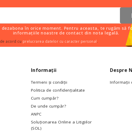
i dezabona în orice moment. Pentru aceasta, te rugăm să fo
informațiile noastre de contact din nota legală.
 de acord cu
prelucrarea datelor cu caracter personal
.
Informații
Despre N
Termeni și condiții
Informații
Politica de confidențialitate
Cum cumpăr?
De unde cumpăr?
ANPC
Soluționarea Online a Litigiilor
(SOL)