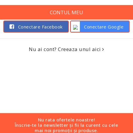
CONTUL MEU
Conectare Facebook
Conectare Google
Nu ai cont? Creeaza unul aici
Nu rata ofertele noastre!
Înscrie-te la newsletter și fii la curent cu cele
mai noi promoții și produse.