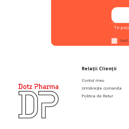
Te poț
Sunt
Relații Clienții
Contul meu
Urmărește comanda
Politica de Retur