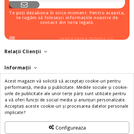
Te poți dezabona în orice moment. Pentru aceasta,
te rugăm să folosești informațiile noastre de
contact din nota legală.
Sunt de acord cu
prelucrarea datelor cu
caracter personal
.
Relații Clienții
Informații
Acest magazin vă solicită să acceptați cookie-uri pentru
Despre Noi
performanță, media și publicitate. Mediile sociale și cookie-
urile de publicitate ale unor terțe părți sunt utilizate pentru
a vă oferi funcții de social media și anunțuri personalizate.
Contactează-ne
Acceptați aceste cookie-uri și procesarea datelor personale
implicate?
ANPC
Configureaza