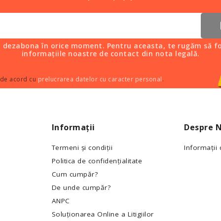
i dezabona în orice moment. Pentru aceasta, te rugăm să fo
informațiile noastre de contact din nota legală.
 de acord cu
prelucrarea datelor cu caracter personal
.
Informații
Despre N
Termeni și condiții
Informații
Politica de confidențialitate
Cum cumpăr?
De unde cumpăr?
ANPC
Soluționarea Online a Litigiilor