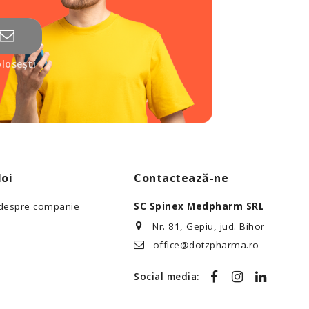
losești
oi
Contactează-ne
 despre companie
SC Spinex Medpharm SRL
Nr. 81, Gepiu, jud. Bihor
office@dotzpharma.ro
Social media: