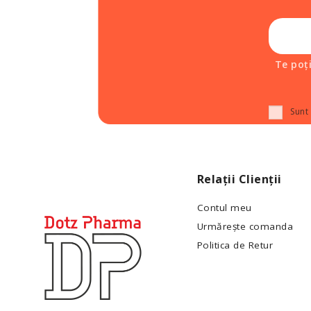
Te poț
Sunt
Relații Clienții
Contul meu
Urmărește comanda
Politica de Retur