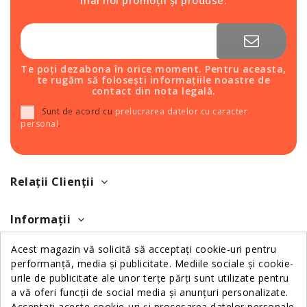
Te poți dezabona în orice moment. Pentru aceasta,
te rugăm să folosești informațiile noastre de
contact din nota legală.
Sunt de acord cu
prelucrarea datelor cu caracter
personal
.
Relații Clienții
Informații
Acest magazin vă solicită să acceptați cookie-uri pentru
Despre Noi
performanță, media și publicitate. Mediile sociale și cookie-
urile de publicitate ale unor terțe părți sunt utilizate pentru
a vă oferi funcții de social media și anunțuri personalizate.
Contactează-ne
Acceptați aceste cookie-uri și procesarea datelor personale