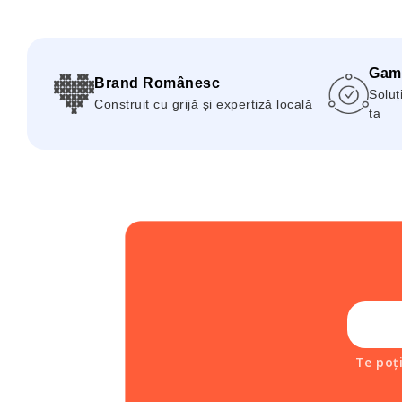
Gam
Brand Românesc
Soluți
Construit cu grijă și expertiză locală
ta
Te poț