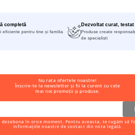
ă completă
Dezvoltat curat, testat
i eficiente pentru tine și familia
Produse create responsabil
de specialiști
Nu rata ofertele noastre!
Înscrie-te la newsletter și fii la curent cu cele
mai noi promoții și produse.
i dezabona în orice moment. Pentru aceasta, te rugăm să fo
informațiile noastre de contact din nota legală.