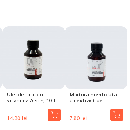
Ulei de ricin cu
Mixtura mentolata
vitamina A si E, 100
cu extract de
ml, Dotz Pharma
musetel si gel de
aloe vera, 100 ml,
Dotz Pharma
14,80 lei
7,80 lei