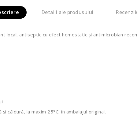
escriere
Detalii ale produsului
Recenzii
t local, antiseptic cu efect hemostatic și antimicrobian recom
i.
 și căldură, la maxim 25°C, în ambalajul original.