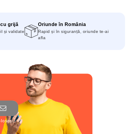
 cu grijă
Oriunde în România
 și validate
Rapid și în siguranță, oriunde te-ai
afla
losești