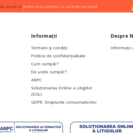
 de acord cu
prelucrarea datelor cu caracter personal
.
Informații
Despre N
Termeni și condiții
Informații
Politica de confidențialitate
Cum cumpăr?
De unde cumpăr?
ANPC
Soluționarea Online a Litigiilor
(SOL)
GDPR: Drepturile consumatorilor