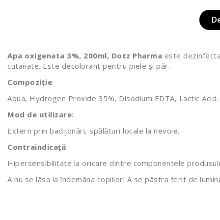
D
Apa oxigenata 3%, 200ml, Dotz Pharma
este dezinfectan
cutanate. Este decolorant pentru piele și păr.
Compoziție
:
Aqua, Hydrogen Proxide 35%, Disodium EDTA, Lactic Acid.
Mod de utilizare
:
Extern prin badijonări, spălături locale la nevoie.
Contraindicații
:
Hipersensibilitate la oricare dintre componentele produsulu
A nu se lăsa la îndemâna copiilor! A se păstra ferit de lumină