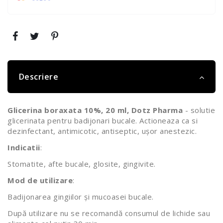
Descriere
Glicerina boraxata 10%, 20 ml, Dotz Pharma
- solutie
glicerinata pentru badijonari bucale. Actioneaza ca si
dezinfectant, antimicotic, antiseptic, ușor anestezic.
Indicatii
:
Stomatite, afte bucale, glosite, gingivite.
Mod de utilizare
:
Badijonarea gingiilor și mucoasei bucale.
După utilizare nu se recomandă consumul de lichide sau