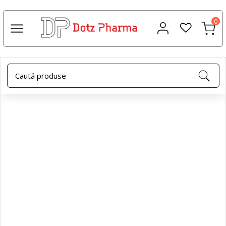
0
Acasa
Elaborări
Glicerina boraxata 10%, 20 ml, Dotz
Pharma