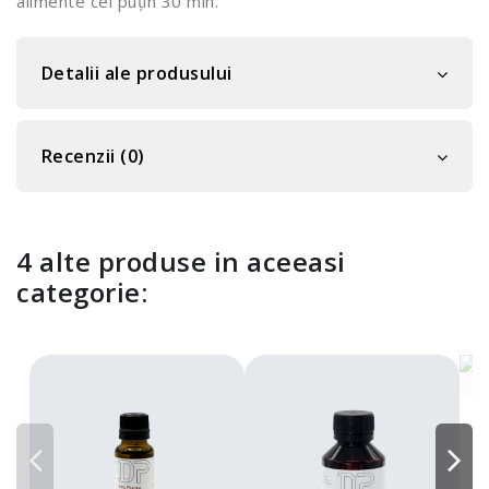
alimente cel puțin 30 min.
Detalii ale produsului
Recenzii (0)
4 alte produse in aceeasi
categorie:
A
2
P