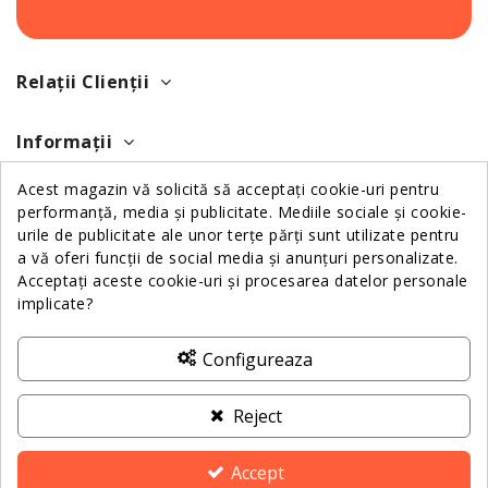
Relații Clienții
Informații
Acest magazin vă solicită să acceptați cookie-uri pentru
Despre Noi
performanță, media și publicitate. Mediile sociale și cookie-
urile de publicitate ale unor terțe părți sunt utilizate pentru
a vă oferi funcții de social media și anunțuri personalizate.
Contactează-ne
Acceptați aceste cookie-uri și procesarea datelor personale
implicate?
ANPC
Configureaza
Reject
Accept
2025 Dotz Pharma. All Rights Reserved - Created by