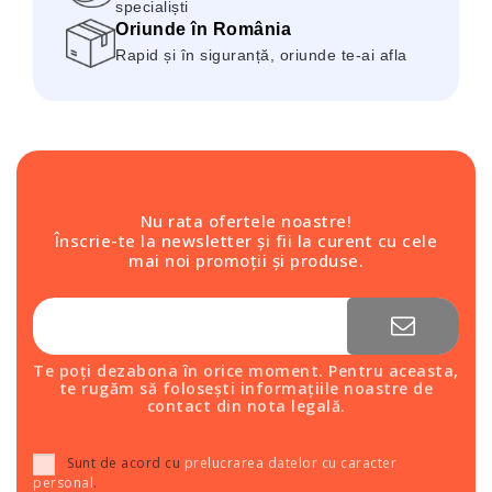
specialiști
Oriunde în România
Rapid și în siguranță, oriunde te-ai afla
Nu rata ofertele noastre!
Înscrie-te la newsletter și fii la curent cu cele
mai noi promoții și produse.
Te poți dezabona în orice moment. Pentru aceasta,
te rugăm să folosești informațiile noastre de
contact din nota legală.
Sunt de acord cu
prelucrarea datelor cu caracter
personal
.