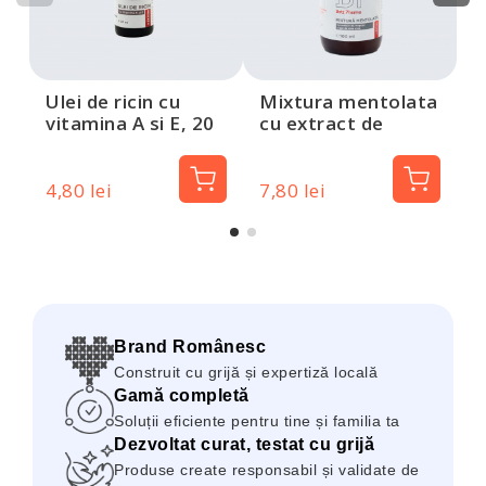
Ulei de ricin cu
Mixtura mentolata
vitamina A si E, 20
cu extract de
ml, Dotz Pharma
musetel si gel de
aloe vera, 100 ml,
Dotz Pharma
4,80 lei
7,80 lei
4
Brand Românesc
Construit cu grijă și expertiză locală
Gamă completă
Soluții eficiente pentru tine și familia ta
Dezvoltat curat, testat cu grijă
Produse create responsabil și validate de