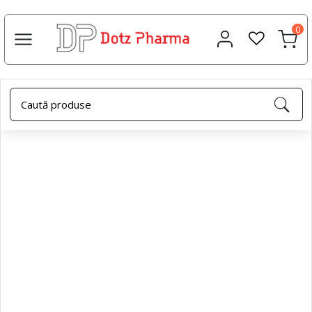
0
Acasa
Igienă & Îngrijire
Apă oxigenată 3% 1000 ml –
Dotz Pharma