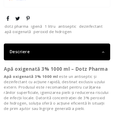
dotz pharma
igienă
1 litru
antiseptic
dezinfectant
apă oxigenată
peroxid de hidrogen
Descriere
Apă oxigenată 3% 1000 ml – Dotz Pharma
Apă oxigenată 3% 1000 ml
este un antiseptic și
dezinfectant cu acțiune rapidă, destinat exclusiv uzului
extern. Produsul este recomandat pentru curățarea
rănilor superficiale, igienizarea pielii și reducerea riscului
de infecții locale. Datorită concentrației de 3% peroxid
de hidrogen, soluția oferă o acțiune eficientă în situații
de prim ajutor sau îngrijire generală a pielii.