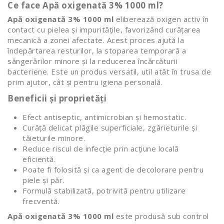
Ce face Apă oxigenată 3% 1000 ml?
Apă oxigenată 3% 1000 ml
eliberează oxigen activ în
contact cu pielea și impuritățile, favorizând curățarea
mecanică a zonei afectate. Acest proces ajută la
îndepărtarea resturilor, la stoparea temporară a
sângerărilor minore și la reducerea încărcăturii
bacteriene. Este un produs versatil, util atât în trusa de
prim ajutor, cât și pentru igiena personală.
Beneficii și proprietăți
Efect antiseptic, antimicrobian și hemostatic.
Curăță delicat plăgile superficiale, zgârieturile și
tăieturile minore.
Reduce riscul de infecție prin acțiune locală
eficientă.
Poate fi folosită și ca agent de decolorare pentru
piele și păr.
Formulă stabilizată, potrivită pentru utilizare
frecventă.
Apă oxigenată 3% 1000 ml
este produsă sub control