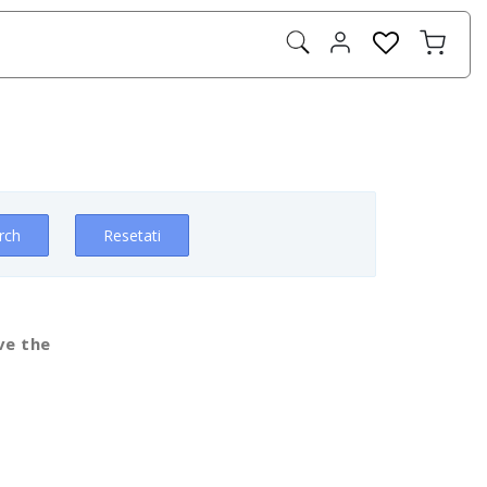
rch
Resetati
ve the