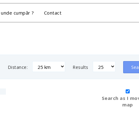
 unde cumpăr ?
Contact
Distance:
Results
Sea
Search as I mo
map