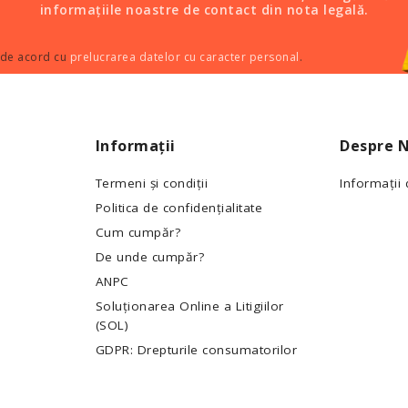
informațiile noastre de contact din nota legală.
 de acord cu
prelucrarea datelor cu caracter personal
.
Informații
Despre N
Termeni și condiții
Informații
Politica de confidențialitate
Cum cumpăr?
De unde cumpăr?
ANPC
Soluționarea Online a Litigiilor
(SOL)
GDPR: Drepturile consumatorilor