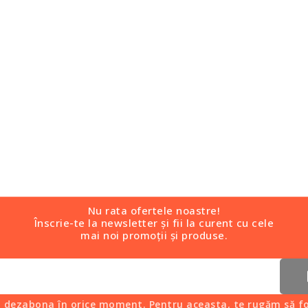
Nu rata ofertele noastre!
Înscrie-te la newsletter și fii la curent cu cele
mai noi promoții și produse.
i dezabona în orice moment. Pentru aceasta, te rugăm să fo