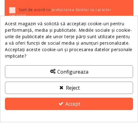
Sunt de acord cu
prelucrarea datelor cu caracter
personal
.
Acest magazin vă solicită să acceptați cookie-uri pentru
performanță, media și publicitate. Mediile sociale și cookie-
urile de publicitate ale unor terțe părți sunt utilizate pentru
Relații Clienții
a vă oferi funcții de social media și anunțuri personalizate.
Acceptați aceste cookie-uri și procesarea datelor personale
implicate?
Informații
Configureaza
Despre Noi
Reject
Contactează-ne
Accept
ANPC
Consimțământ pentru cookie-uri