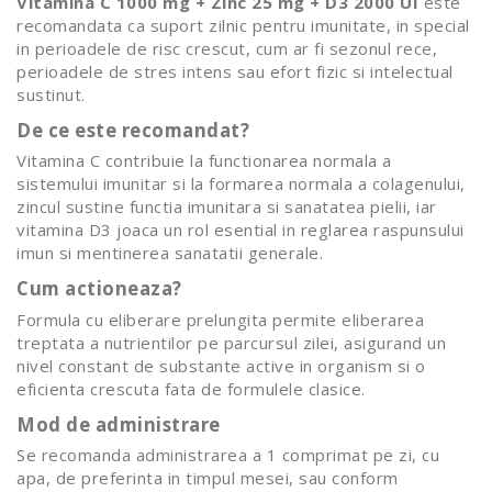
Vitamina C 1000 mg + Zinc 25 mg + D3 2000 UI
este
recomandata ca suport zilnic pentru imunitate, in special
in perioadele de risc crescut, cum ar fi sezonul rece,
perioadele de stres intens sau efort fizic si intelectual
sustinut.
De ce este recomandat?
Vitamina C contribuie la functionarea normala a
sistemului imunitar si la formarea normala a colagenului,
zincul sustine functia imunitara si sanatatea pielii, iar
vitamina D3 joaca un rol esential in reglarea raspunsului
imun si mentinerea sanatatii generale.
Cum actioneaza?
Formula cu eliberare prelungita permite eliberarea
treptata a nutrientilor pe parcursul zilei, asigurand un
nivel constant de substante active in organism si o
eficienta crescuta fata de formulele clasice.
Mod de administrare
Se recomanda administrarea a 1 comprimat pe zi, cu
apa, de preferinta in timpul mesei, sau conform