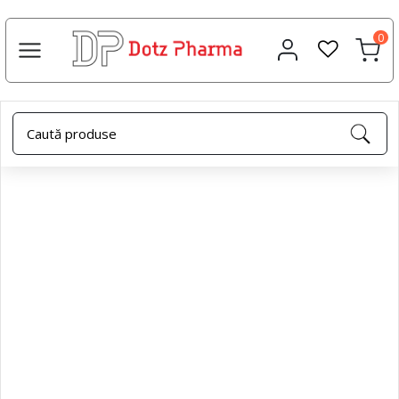
0
Acasa
Suplimente alimentare
Vitamina C 1000mg+Zinc
25mg+D3 2000UI, 30 comprimate, Dotz Pharma