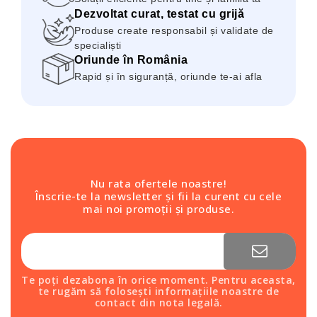
Dezvoltat curat, testat cu grijă
Produse create responsabil și validate de
specialiști
Oriunde în România
Rapid și în siguranță, oriunde te-ai afla
Nu rata ofertele noastre!
Înscrie-te la newsletter și fii la curent cu cele
mai noi promoții și produse.
Te poți dezabona în orice moment. Pentru aceasta,
te rugăm să folosești informațiile noastre de
contact din nota legală.