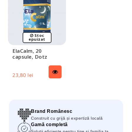
Stoc
epuizat
ElaCalm, 20
capsule, Dotz
Pharma
23,80 lei
Brand Românesc
Construit cu grijă și expertiză locală
Gamă completă
Soluții eficiente pentru tine și familia ta