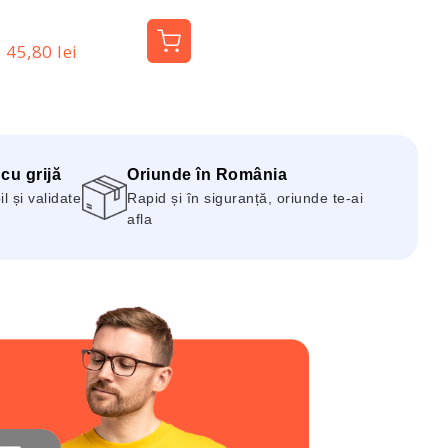
Pharma
45,80 lei
 cu grijă
Oriunde în România
 și validate
Rapid și în siguranță, oriunde te-ai
afla