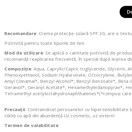
D
Recomandare
: Crema protecție solară SPF 30, are o textu
Potrivită pentru toate tipurile de ten.
Mod de utilizare
: Se aplică o cantitate potrivită de prod
recomandă reaplicarea frecventă, în special după ieșirea d
Compoziție
: Aqua, Caprylic/Capric triglyceride, Glycer
Phenoxyethanol, Sodium Hyaluronate, Octocrylene, Butylen
Amyl Cinnamal*, Benzyl Alcohol*, Benzyl Benzoate*, Beta-Ca
Geraniol*, Geranyl Acetate*, Hexamethylindanopyran*, Hexy
Tetramethyl acetyloctahydronaphthalenes*(*compuși care s
Precauții
: Contraindicat persoanelor cu hipersensibilitate l
clătiți cu apă din abundență.Uz cosmetic, uz extern!
Termen de valabilitate
: