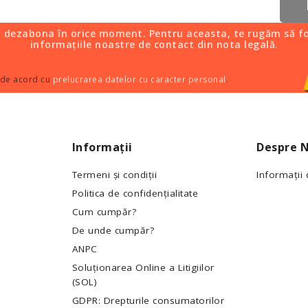
i dezabona în orice moment. Pentru aceasta, te rugăm să fo
informațiile noastre de contact din nota legală.
 de acord cu
prelucrarea datelor cu caracter personal
.
Informații
Despre N
Termeni și condiții
Informații
Politica de confidențialitate
Cum cumpăr?
De unde cumpăr?
ANPC
Soluționarea Online a Litigiilor
(SOL)
GDPR: Drepturile consumatorilor