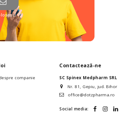
losești
oi
Contactează-ne
 despre companie
SC Spinex Medpharm SRL
Nr. 81, Gepiu, jud. Bihor
office@dotzpharma.ro
Social media: