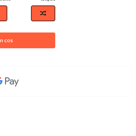
n cos