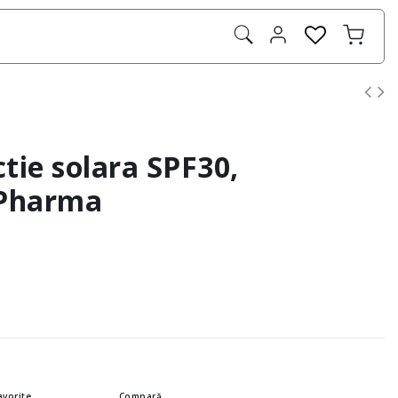
tie solara SPF30,
 Pharma
avorite
Compară