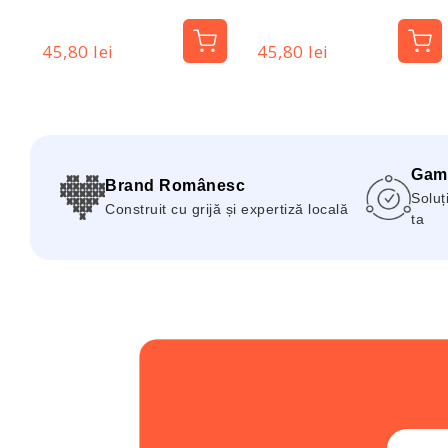
Pharma
Dotz Pharma
45,80 lei
45,80 lei
Gam
Brand Românesc
Soluți
Construit cu grijă și expertiză locală
ta