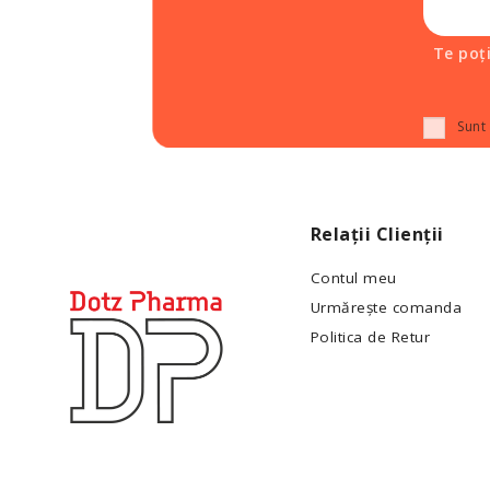
Te poț
Sunt
Relații Clienții
Contul meu
Urmărește comanda
Politica de Retur