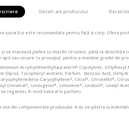
escriere
Detalii ale produsului
Recenzii
ra ușoară si este recomandata pentru față și corp. Ofera pro
us și se masează pielea cu mișcări circulare, până la absorbția
in apă sau uscare cu prosopul, pentru a menține gradul de pr
in, Ammonium Acryloyldimethyltaurate/VP Copolymer, Ethylhex
e Glycol, Tocopheryl acetate, Parfum, Benzoic Acid, Dehydro
ryophylleneBeta-Caryophyllene*, Citral*, Citronellol*, Citru
l Cinnamal*, Isoeugenol*, Limonene*, Linalool*, Linalyl Ace
e regăsesc în mod natural în parfum).
a una din componentele produsului. A nu se păstra la îndemâna c