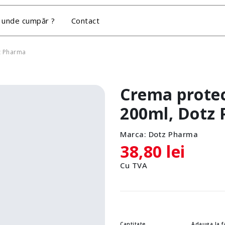
 unde cumpăr ?
Contact
z Pharma
Crema protec
200ml, Dotz
Marca:
Dotz Pharma
38,80 lei
Cu TVA
Cantitate
Adauga la f