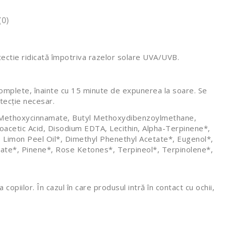
(0)
tectie ridicată împotriva razelor solare UVA/UVB.
 complete, înainte cu 15 minute de expunerea la soare. Se
otecție necesar.
yl Methoxycinnamate, Butyl Methoxydibenzoylmethane,
acetic Acid, Disodium EDTA, Lecithin, Alpha-Terpinene*,
s Limon Peel Oil*, Dimethyl Phenethyl Acetate*, Eugenol*,
tate*, Pinene*, Rose Ketones*, Terpineol*, Terpinolene*,
opiilor. În cazul în care produsul intră în contact cu ochii,