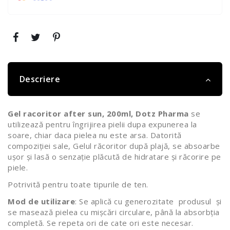
Descriere
Gel racoritor after sun, 200ml, Dotz Pharma
se
utilizează pentru îngrijirea pielii dupa expunerea la
soare, chiar daca pielea nu este arsa. Datorită
compoziției sale, Gelul răcoritor după plajă, se absoarbe
ușor și lasă o senzație plăcută de hidratare și răcorire pe
piele.
Potrivită pentru toate tipurile de ten.
Mod de utilizare
: Se aplică cu generozitate produsul și
se masează pielea cu mișcări circulare, până la absorbția
completă. Se repeta ori de cate ori este necesar.