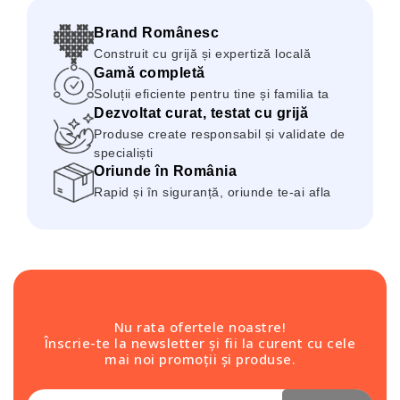
Brand Românesc
Construit cu grijă și expertiză locală
Gamă completă
Soluții eficiente pentru tine și familia ta
Dezvoltat curat, testat cu grijă
Produse create responsabil și validate de
specialiști
Oriunde în România
Rapid și în siguranță, oriunde te-ai afla
Nu rata ofertele noastre!
Înscrie-te la newsletter și fii la curent cu cele
mai noi promoții și produse.