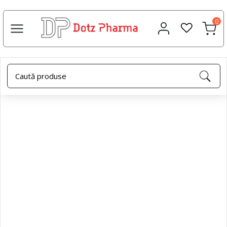
0
Acasa
Protecție solară
Gel racoritor after sun, 200ml,
Dotz Pharma