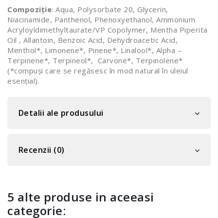
Compoziție
: Aqua, Polysorbate 20, Glycerin,
Niacinamide, Panthenol, Phenoxyethanol, Ammonium
Acryloyldimethyltaurate/VP Copolymer, Mentha Piperita
Oil , Allantoin, Benzoic Acid, Dehydroacetic Acid,
Menthol*, Limonene*, Pinene*, Linalool*, Alpha –
Terpinene*, Terpineol*, Carvone*, Terpinolene*
(*compuși care se regăsesc în mod natural în uleiul
esențial).
Detalii ale produsului
Recenzii (0)
5 alte produse in aceeasi
categorie: