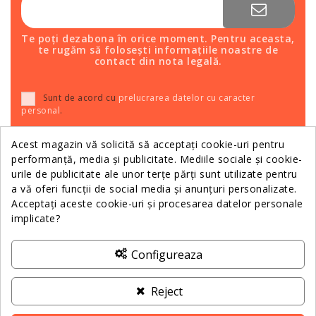
Te poți dezabona în orice moment. Pentru aceasta,
te rugăm să folosești informațiile noastre de
contact din nota legală.
Sunt de acord cu
prelucrarea datelor cu caracter
personal
.
Acest magazin vă solicită să acceptați cookie-uri pentru
performanță, media și publicitate. Mediile sociale și cookie-
Relații Clienții
urile de publicitate ale unor terțe părți sunt utilizate pentru
a vă oferi funcții de social media și anunțuri personalizate.
Acceptați aceste cookie-uri și procesarea datelor personale
Informații
implicate?
Despre Noi
Configureaza
Contactează-ne
Reject