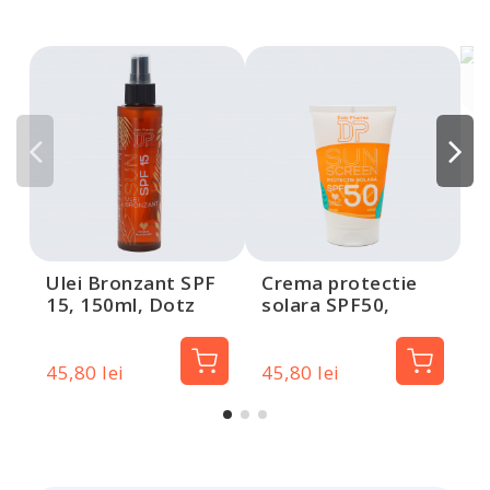
C
s
2
P
Ulei Bronzant SPF
Crema protectie
15, 150ml, Dotz
solara SPF50,
Pharma
100ml, Dotz
Pharma
45,80 lei
45,80 lei
3