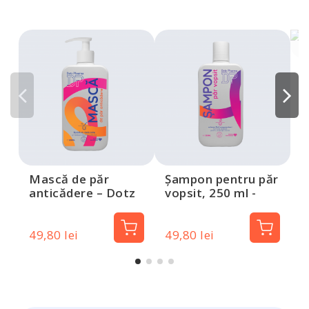
Ș
a
m
Mască de păr
Șampon pentru păr
anticădere – Dotz
vopsit, 250 ml -
Pharma, 250 ml
Dotz Pharma
49,80 lei
49,80 lei
2