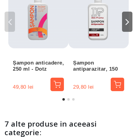
Ș
a
s
P
Șampon anticadere,
Șampon
250 ml - Dotz
antiparazitar, 150
Pharma
ml - DotzPharma
49,80 lei
29,80 lei
2
7 alte produse in aceeasi
categorie: