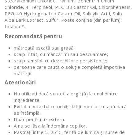
Stearalkonium Chloride, Parfum, Behentrimonium
Chloride, 4-Terpineol, PEG-30 Castor Oil, Chlorphenesin,
PEG-40 Hydrogenated Castor Oil, Salicylic Acid, Salix
Alba Bark Extract, Sulfur. Poate conține (din parfum):
Linalool*.
Recomandată pentru
mătreață uscată sau grasă;
scalp iritat, cu mâncărimi sau descuamare;
scalp sensibil cu dezechilibre persistente;
persoane care caută o soluție completă împotriva
mătreții.
Atenționări
Nu utilizați dacă sunteți alergic(ă) la unul dintre
ingrediente.
Evitați contactul cu ochii; clătiți imediat cu apă dacă
se întâmplă.
Doar pentru uz extern.
A nu se lăsa la îndemâna copiilor.
Păstrați între 5–25°C, ferită de lumină și surse de