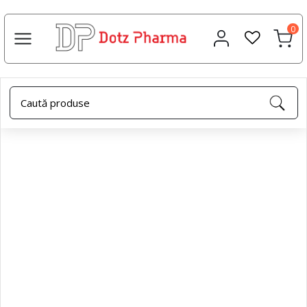
0
Acasa
Şampoane
Mască de păr antimătreață, 250 ml -
Dotz Pharma