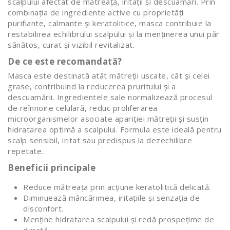
scalpului afectat de mătreață, iritații și descuamări. Prin
combinația de ingrediente active cu proprietăți
purifiante, calmante și keratolitice, masca contribuie la
restabilirea echilibrului scalpului și la menținerea unui păr
sănătos, curat și vizibil revitalizat.
De ce este recomandată?
Masca este destinată atât mătreții uscate, cât și celei
grase, contribuind la reducerea pruritului și a
descuamării. Ingredientele sale normalizează procesul
de reînnoire celulară, reduc proliferarea
microorganismelor asociate apariției mătreții și susțin
hidratarea optimă a scalpului. Formula este ideală pentru
scalp sensibil, iritat sau predispus la dezechilibre
repetate.
Beneficii principale
Reduce mătreața prin acțiune keratolitică delicată.
Diminuează mâncărimea, iritațiile și senzația de
disconfort.
Menține hidratarea scalpului și redă prospețime de
durată.