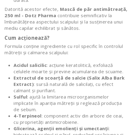
Datorită acestor efecte,
Mască de păr antimătreață,
250 ml - Dotz Pharma
contribuie semnificativ la
îmbunătățirea aspectului scalpului și la susținerea unui
mediu capilar echilibrat și sănătos.
Cum acționează?
Formula conține ingrediente cu rol specific în controlul
mătreții și calmarea scalpului:
Acidul salicilic
: acțiune keratolitică, exfoliază
celulele moarte și previne acumularea de scuame.
Extractul de scoarță de salcie (Salix Alba Bark
Extract)
: sursă naturală de salicilați, cu efect
calmant și purifiant.
Sulful
: ajută la limitarea microorganismelor
implicate în apariția mătreții și reglează producția
de sebum.
4-Terpineol
: component activ din arbore de ceai,
cu proprietăți antimicrobiene.
Glicerina, agenții emolienți și umectanți
:
hidratează scalpul și părul, reducând uscăciunea și