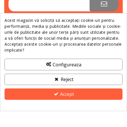
Te poți dezabona în orice moment. Pentru aceasta,
te rugăm să folosești informațiile noastre de
Acest magazin vă solicită să acceptați cookie-uri pentru
contact din nota legală.
performanță, media și publicitate. Mediile sociale și cookie-
urile de publicitate ale unor terțe părți sunt utilizate pentru
a vă oferi funcții de social media și anunțuri personalizate.
Sunt de acord cu
prelucrarea datelor cu caracter
Acceptați aceste cookie-uri și procesarea datelor personale
personal
.
implicate?
Configureaza
Relații Clienții
Reject
Informații
Accept
Despre Noi
Consimțământ pentru cookie-uri
Contactează-ne