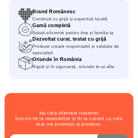
Brand Românesc
Construit cu grijă și expertiză locală
Gamă completă
Soluții eficiente pentru tine și familia ta
Dezvoltat curat, testat cu grijă
Produse create responsabil și validate de
specialiști
Oriunde în România
Rapid și în siguranță, oriunde te-ai afla
Nu rata ofertele noastre!
Înscrie-te la newsletter și fii la curent cu cele
mai noi promoții și produse.