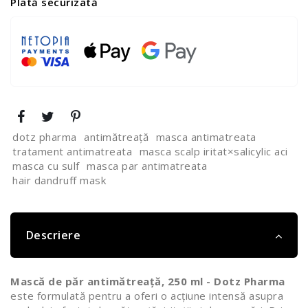
Plată securizată
dotz pharma
antimătreață
masca antimatreata
tratament antimatreata
masca scalp iritat×salicylic aci
masca cu sulf
masca par antimatreata
hair dandruff mask
Descriere
Mască de păr antimătreață, 250 ml - Dotz Pharma
este formulată pentru a oferi o acțiune intensă asupra