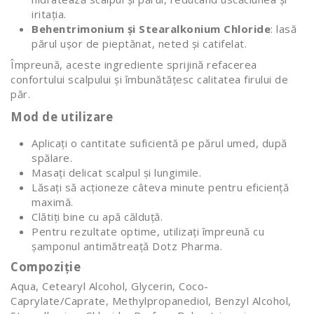
iritația.
Behentrimonium și Stearalkonium Chloride
: lasă
părul ușor de pieptănat, neted și catifelat.
Împreună, aceste ingrediente sprijină refacerea
confortului scalpului și îmbunătățesc calitatea firului de
păr.
Mod de utilizare
Aplicați o cantitate suficientă pe părul umed, după
spălare.
Masați delicat scalpul și lungimile.
Lăsați să acționeze câteva minute pentru eficiență
maximă.
Clătiți bine cu apă călduță.
Pentru rezultate optime, utilizați împreună cu
șamponul antimătreață Dotz Pharma.
Compoziție
Aqua, Cetearyl Alcohol, Glycerin, Coco-
Caprylate/Caprate, Methylpropanediol, Benzyl Alcohol,