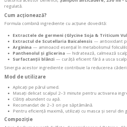
Datorită acestor beneficii,
Șampon anticadere, 250 ml -
regulată.
Cum acționează?
Formula combină ingrediente cu acțiune dovedită:
Extractele de germeni (Glycine Soja & Triticum Vu
Extractul de Scutellaria Baicalensis
— antioxidant put
Arginina
— aminoacid esențial în metabolismul foliculilo
Panthenolul și glicerina
— hidratează, calmează scalpul
Surfactanții blânzi
— curăță eficient fără a usca scalpul
Sinergia acestor ingrediente contribuie la reducerea căderii, 
Mod de utilizare
Aplicați pe părul umed.
Masați delicat scalpul 2–3 minute pentru activarea ingr
Clătiți abundent cu apă.
Recomandat de 2–3 ori pe săptămână.
Pentru eficiență maximă, utilizați cu masca și serul di
Compoziție