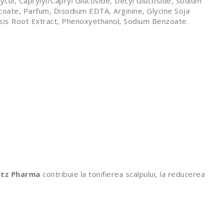
ycol, Caprylyl/Capryl Glucoside, Decyl Glucoside, Sodium
coate, Parfum, Disodium EDTA, Arginine, Glycine Soja
lensis Root Extract, Phenoxyethanol, Sodium Benzoate.
otz Pharma
contribuie la tonifierea scalpului, la reducerea