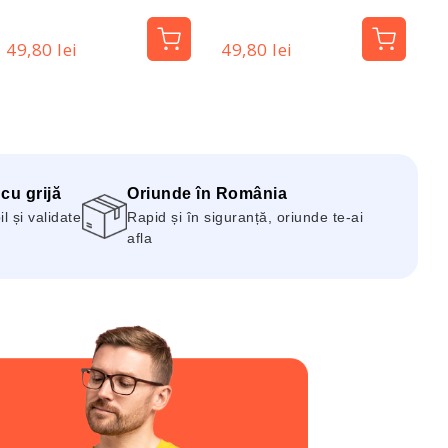
Pharma
Pharma
49,80 lei
49,80 lei
4
 cu grijă
Oriunde în România
 și validate
Rapid și în siguranță, oriunde te-ai
afla