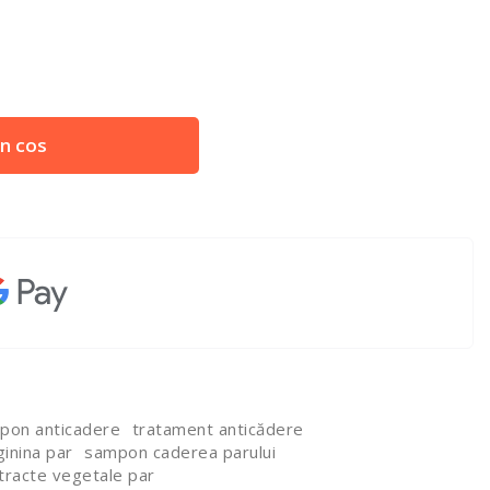
n cos
pon anticadere
tratament anticădere
ginina par
sampon caderea parului
tracte vegetale par