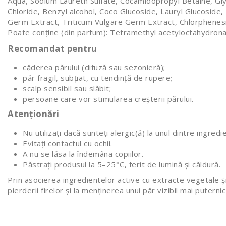
Aqua, Sodium Laureth Sulfate, Cocamidopropyl Betaine, Gly
Chloride, Benzyl alcohol, Coco Glucoside, Lauryl Glucosid
Germ Extract, Triticum Vulgare Germ Extract, Chlorphenesin
Poate conține (din parfum): Tetramethyl acetyloctahydron
Recomandat pentru
căderea părului (difuză sau sezonieră);
păr fragil, subțiat, cu tendință de rupere;
scalp sensibil sau slăbit;
persoane care vor stimularea creșterii părului.
Atenționări
Nu utilizați dacă sunteți alergic(ă) la unul dintre ingredi
Evitați contactul cu ochii.
A nu se lăsa la îndemâna copiilor.
Păstrați produsul la 5–25°C, ferit de lumină și căldură.
Prin asocierea ingredientelor active cu extracte vegetale ș
pierderii firelor și la menținerea unui păr vizibil mai puterni