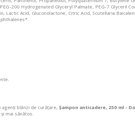
cerin, Panthenol, Propanediol, Polyquaternium 7, Butylene Gl
e, PEG-200 Hydrogenated Glyceryl Palmate, PEG-7 Glyceril Co
, Lactic Acid, Gluconolactone, Citric Acid, Scutellaria Baica
aphthalenes*.
ente.
i agenți blânzi de curățare,
Șampon anticadere, 250 ml - D
c și mai sănătos.