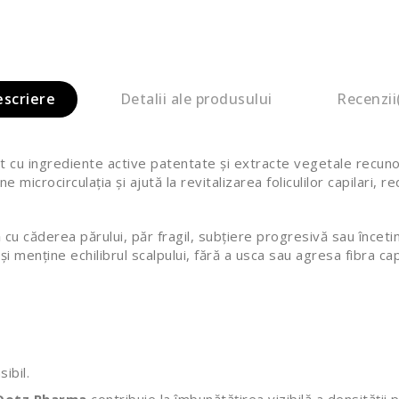
escriere
Detalii ale produsului
Recenzii
 cu ingrediente active patentate și extracte vegetale recunosc
e microcirculația și ajută la revitalizarea foliculilor capilari, r
 căderea părului, păr fragil, subțiere progresivă sau încetin
i menține echilibrul scalpului, fără a usca sau agresa fibra cap
ibil.