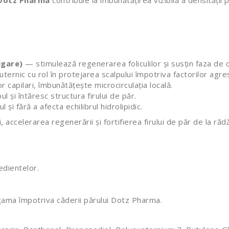
 Dotz Pharma
contribuie la îmbunătățirea vizibilă a densității pă
lgare)
— stimulează regenerarea foliculilor și susțin faza de cr
ernic cu rol în protejarea scalpului împotriva factorilor agres
r capilari, îmbunătățește microcirculația locală.
 și întăresc structura firului de păr.
 și fără a afecta echilibrul hidrolipidic.
accelerarea regenerării și fortifierea firului de păr de la rădă
edientelor.
n gama împotriva căderii părului Dotz Pharma.