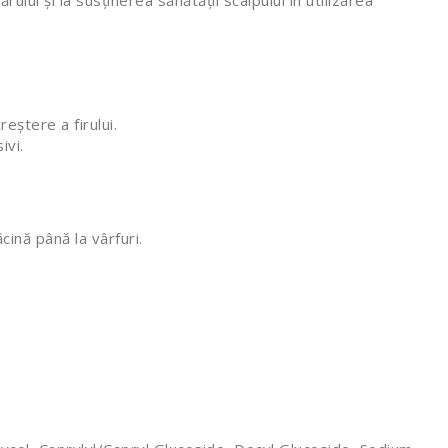
rului și la susținerea sănătății scalpului în utilizarea
eștere a firului.
ivi.
cină până la vârfuri.