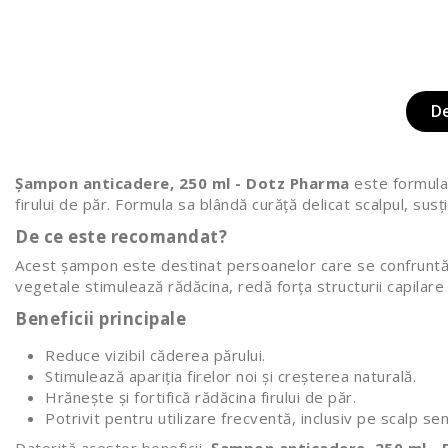
D
Șampon anticadere, 250 ml - Dotz Pharma
este formulat
firului de păr. Formula sa blândă curăță delicat scalpul, susțin
De ce este recomandat?
Acest șampon este destinat persoanelor care se confruntă cu
vegetale stimulează rădăcina, redă forța structurii capilare ș
Beneficii principale
Reduce vizibil căderea părului.
Stimulează apariția firelor noi și creșterea naturală.
Hrănește și fortifică rădăcina firului de păr.
Potrivit pentru utilizare frecventă, inclusiv pe scalp sens