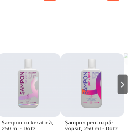
M
a
P
Șampon cu keratină,
Șampon pentru păr
250 ml - Dotz
vopsit, 250 ml - Dotz