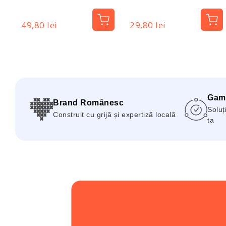
- Dotz Pharma
- DotzPharma
49,80 lei
29,80 lei
Gam
Brand Românesc
Soluți
Construit cu grijă și expertiză locală
ta