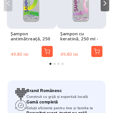
-
Șampon
Șampon cu
antimătreață, 250
keratină, 250 ml -
ml - Dotz Pharma
Dotz Pharma
49,80 lei
49,80 lei
4
Brand Românesc
Construit cu grijă și expertiză locală
Gamă completă
Soluții eficiente pentru tine și familia ta