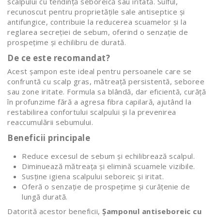
scalpului cu tendință seboreică sau iritată. Sulful,
recunoscut pentru proprietățile sale antiseptice și
antifungice, contribuie la reducerea scuamelor și la
reglarea secreției de sebum, oferind o senzație de
prospețime și echilibru de durată.
De ce este recomandat?
Acest șampon este ideal pentru persoanele care se
confruntă cu scalp gras, mătreață persistentă, seboree
sau zone iritate. Formula sa blândă, dar eficientă, curăță
în profunzime fără a agresa fibra capilară, ajutând la
restabilirea confortului scalpului și la prevenirea
reaccumulării sebumului.
Beneficii principale
Reduce excesul de sebum și echilibrează scalpul.
Diminuează mătreața și elimină scuamele vizibile.
Susține igiena scalpului seboreic și iritat.
Oferă o senzație de prospețime și curățenie de
lungă durată.
Datorită acestor beneficii,
Șamponul antiseboreic cu