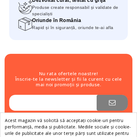
Dezvoltat curat, testat cu grijă
Produse create responsabil și validate de
specialiști
Oriunde în România
Rapid și în siguranță, oriunde te-ai afla
Nu rata ofertele noastre!
Înscrie-te la newsletter și fii la curent cu cele
mai noi promoții și produse.
Te poți dezabona în orice moment. Pentru aceasta,
te rugăm să folosești informațiile noastre de
Acest magazin vă solicită să acceptați cookie-uri pentru
contact din nota legală.
performanță, media și publicitate. Mediile sociale și cookie-
urile de publicitate ale unor terțe părți sunt utilizate pentru