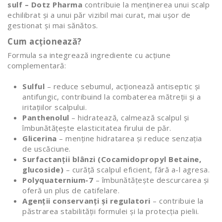
sulf – Dotz Pharma
contribuie la menținerea unui scalp
echilibrat și a unui păr vizibil mai curat, mai ușor de
gestionat și mai sănătos.
Cum acționează?
Formula sa integrează ingrediente cu acțiune
complementară:
Sulful
– reduce sebumul, acționează antiseptic și
antifungic, contribuind la combaterea mătreții și a
iritațiilor scalpului.
Panthenolul
– hidratează, calmează scalpul și
îmbunătățește elasticitatea firului de păr.
Glicerina
– menține hidratarea și reduce senzația
de uscăciune.
Surfactanții blânzi (Cocamidopropyl Betaine,
glucoside)
– curăță scalpul eficient, fără a-l agresa.
Polyquaternium-7
– îmbunătățește descurcarea și
oferă un plus de catifelare.
Agenții conservanți și regulatori
– contribuie la
păstrarea stabilității formulei și la protecția pielii.