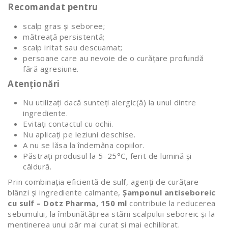
Recomandat pentru
scalp gras și seboree;
mătreață persistentă;
scalp iritat sau descuamat;
persoane care au nevoie de o curățare profundă
fără agresiune.
Atenționări
Nu utilizați dacă sunteți alergic(ă) la unul dintre
ingrediente.
Evitați contactul cu ochii.
Nu aplicați pe leziuni deschise.
A nu se lăsa la îndemâna copiilor.
Păstrați produsul la 5–25°C, ferit de lumină și
căldură.
Prin combinația eficientă de sulf, agenți de curățare
blânzi și ingrediente calmante,
Șamponul antiseboreic
cu sulf – Dotz Pharma, 150 ml
contribuie la reducerea
sebumului, la îmbunătățirea stării scalpului seboreic și la
menținerea unui păr mai curat și mai echilibrat.