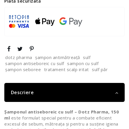
Plată securizată
dotz pharma
șampon antimătreață
sulf
sampon antiseboreic cu sulf
sampon cu sulf
șampon seboree
tratament scalp iritat
sulf păr
Descriere
Șamponul antiseboreic cu sulf – Dotz Pharma, 150
ml
este formulat special pentru a combate eficient
excesul de sebum, mătreața și pentru a susține igiena