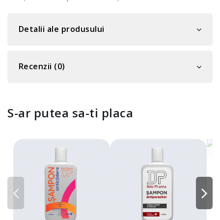
Detalii ale produsului
Recenzii (0)
S-ar putea sa-ti placa
Ș
k
D