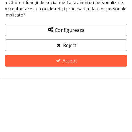
a vă oferi funcții de social media și anunțuri personalizate.
Sunt de acord cu
prelucrarea datelor cu caracter
Acceptați aceste cookie-uri și procesarea datelor personale
personal
.
implicate?
Configureaza
Relații Clienții
Reject
Informații
Accept
Despre Noi
Consimțământ pentru cookie-uri
Contactează-ne
ANPC