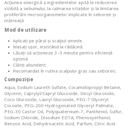
Acțiunea sinergică a ingredientelor ajută la reducerea
vizibilă a sebumului, la calmarea iritațiilor și la limitarea
proliferării microorganismelor implicate în seboree și
mătreață.
Mod de utilizare
Aplicați pe părul și scalpul umede.
Masați ușor, insistând la rădăcină.
Lăsați să acționeze 3–5 minute pentru eficiență
optimă.
Clătiți abundent.
Recomandat în rutina scalpului gras sau seboreic.
Compoziție
Aqua, Sodium Laureth Sulfate, Cocamidopropyl Betaine,
Glycerin, Caprylyl/Capryl Glucoside, Decyl Glucoside,
Coco Glucoside, Lauryl Glucoside, PEG-7 Glyceryl
Cocoate, PEG-200 Hydrogenated Glyceryl Palmate,
PEG-30 Castor Oil, Polyquaternium-7, Panthenol, Sulfur,
Sodium Chloride, Disodium EDTA, Phenoxyethanol,
Benzoic Acid, Dehydroacetic Acid, Parfum, Citric Acid.