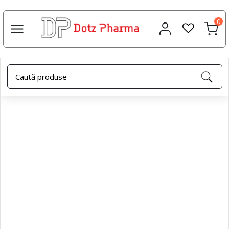
0
Acasa
Şampoane
Șampon antiseboreic cu sulf, 150 ml
- Dotz Pharma