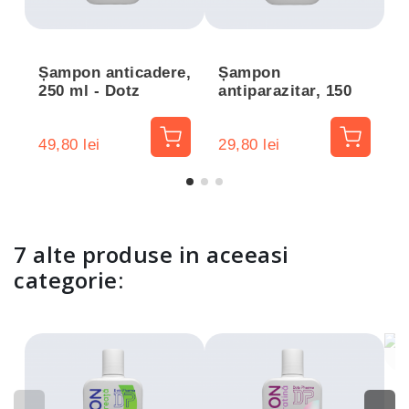
Șampon anticadere,
Șampon
250 ml - Dotz
antiparazitar, 150
Pharma
ml - DotzPharma
49,80 lei
29,80 lei
4
7 alte produse in aceeasi
categorie:
Ș
a