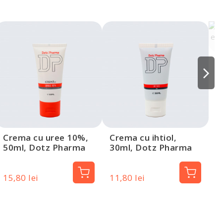
C
e
5
Crema cu uree 10%,
Crema cu ihtiol,
50ml, Dotz Pharma
30ml, Dotz Pharma
15,80 lei
11,80 lei
8