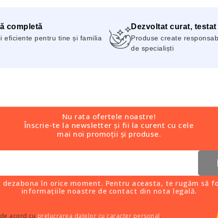
ă completă
Dezvoltat curat, testat
i eficiente pentru tine și familia
Produse create responsabil
de specialiști
Nu rata ofertele noastre!
Înscrie-te la newsletter și fii la curent cu cele
mai noi promoții și produse.
i dezabona în orice moment. Pentru aceasta, te rugăm să fo
informațiile noastre de contact din nota legală.
 de acord cu
prelucrarea datelor cu caracter personal
.