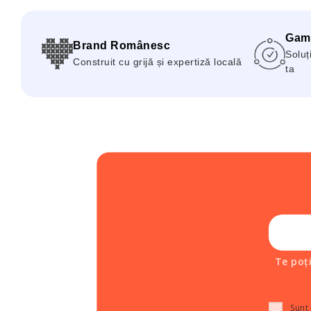
Gam
Brand Românesc
Soluți
Construit cu grijă și expertiză locală
ta
Te poț
Sunt