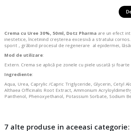
D
Crema cu Uree 30%, 50ml, Dotz Pharma
are un efect int
inestetice, încetinind creșterea excesivă a stratului cornos.
sporit , grăbind procesul de regenerare al epidermei, lăsân
Mod de utilizare
:
Extern. Crema se aplică pe zonele cu piele uscată și foarte us
Ingrediente
:
Aqua, Urea, Caprylic /Capric Triglyceride, Glycerin, Cetyl
Althaea Officinalis Root Extract, Ammonium Acryloyldimet
Panthenol, Phenoxyethanol, Potassium Sorbate, Sodium Be
7 alte produse in aceeasi categorie: