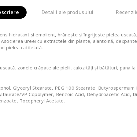
escriere
Detalii ale produsului
Recenzii
ens hidratant și emolient, hrănește și îngrijește pielea uscată, 
 Asocierea ureei cu extractele din plante, alantoină, dexpanten
d pielea catifelată.
cată, zonele crăpate ale pielii, calozități și bătături, pana la
 Alcohol, Glyceryl Stearate, PEG 100 Stearate, Butyrospermum
hyltaurate/VP Copolymer, Benzoic Acid, Dehydroacetic Acid,
nzoate, Tocopheryl Acetate.