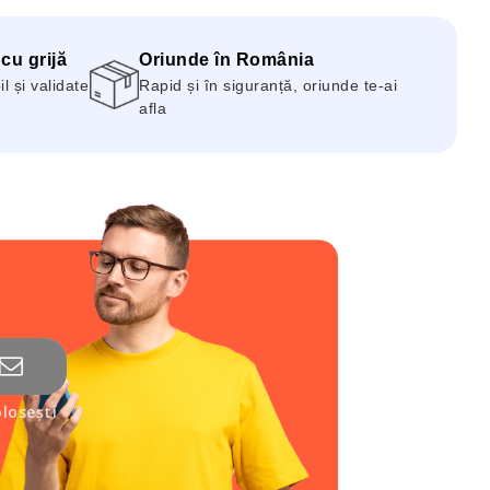
 cu grijă
Oriunde în România
 și validate
Rapid și în siguranță, oriunde te-ai
afla
losești