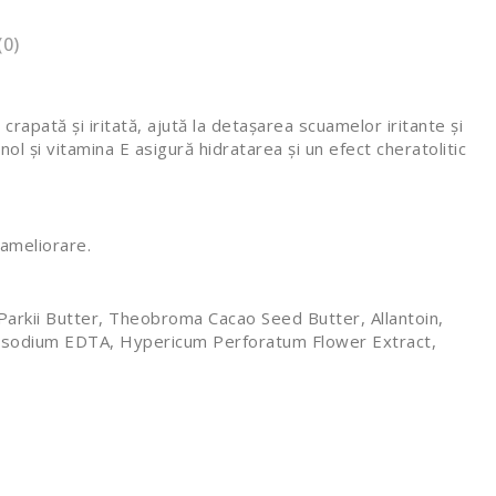
(0)
crapată și iritată, ajută la detașarea scuamelor iritante și
ol și vitamina E asigură hidratarea și un efect cheratolitic
 ameliorare.
 Parkii Butter, Theobroma Cacao Seed Butter, Allantoin,
 Disodium EDTA, Hypericum Perforatum Flower Extract,