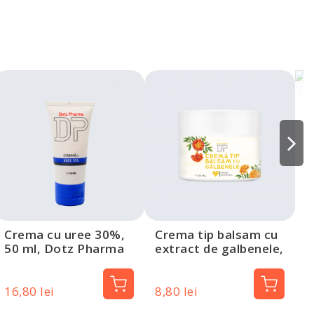
C
m
Crema cu uree 30%,
Crema tip balsam cu
50 ml, Dotz Pharma
extract de galbenele,
50 ml, Dotz Pharma
16,80 lei
8,80 lei
1