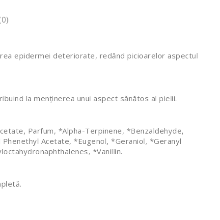
(0)
cerea epidermei deteriorate, redând picioarelor aspectul
ribuind la menținerea unui aspect sănătos al pielii.
l Acetate, Parfum, *Alpha-Terpinene, *Benzaldehyde,
l Phenethyl Acetate, *Eugenol, *Geraniol, *Geranyl
loctahydronaphthalenes, *Vanillin.
mpletă.