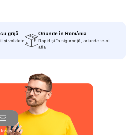
 cu grijă
Oriunde în România
 și validate
Rapid și în siguranță, oriunde te-ai
afla
losești