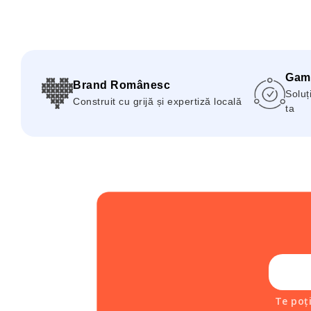
Gam
Brand Românesc
Soluți
Construit cu grijă și expertiză locală
ta
Te poț