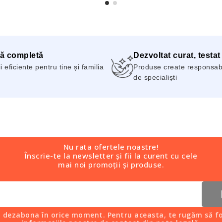
ă completă
Dezvoltat curat, testat
i eficiente pentru tine și familia
Produse create responsabil
de specialiști
Nu rata ofertele noastre!
Înscrie-te la newsletter și fii la curent cu cele
mai noi promoții și produse.
i dezabona în orice moment. Pentru aceasta, te rugăm să fo