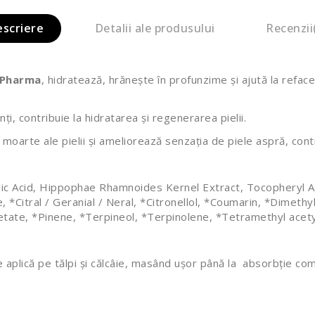
escriere
Detalii ale produsului
Recenzii
z Pharma
, hidratează, hrănește în profunzime și ajută la refa
nți, contribuie la hidratarea și regenerarea pielii.
or moarte ale pielii și ameliorează senzația de piele aspră, cont
licylic Acid, Hippophae Rhamnoides Kernel Extract, Tocophery
*Citral / Geranial / Neral, *Citronellol, *Coumarin, *Dimethy
cetate, *Pinene, *Terpineol, *Terpinolene, *Tetramethyl acety
Se aplică pe tălpi şi călcâie, masând uşor până la absorbţie co