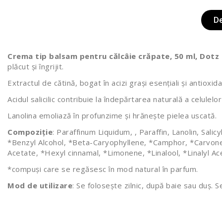
D
Crema tip balsam pentru călcâie crăpate, 50 ml, Dot
plăcut și îngrijit.
Extractul de cătină, bogat în acizi grași esențiali și antioxida
Acidul salicilic contribuie la îndepărtarea naturală a celulel
Lanolina emoliază în profunzime și hrănește pielea uscată.
Compoziție
: Paraffinum Liquidum, , Paraffin, Lanolin, Sa
*Benzyl Alcohol, *Beta-Caryophyllene, *Camphor, *Carvone, 
Acetate, *Hexyl cinnamal, *Limonene, *Linalool, *Linalyl A
*compuși care se regăsesc în mod natural în parfum.
Mod de utilizare
: Se foloseşte zilnic, după baie sau duş. 