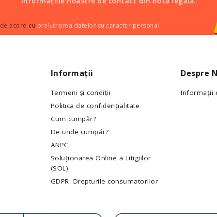
informațiile noastre de contact din nota legală.
 de acord cu
prelucrarea datelor cu caracter personal
.
Informații
Despre N
Termeni și condiții
Informații
Politica de confidențialitate
Cum cumpăr?
De unde cumpăr?
ANPC
Soluționarea Online a Litigiilor
(SOL)
GDPR: Drepturile consumatorilor