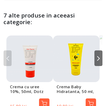
7 alte produse in aceeasi
categorie:
C
3
P
Crema cu uree
Crema Baby
10%, 50ml, Dotz
Hidratanta, 50 ml,
Pharma
Dotz Pharma