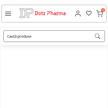
0
Acasa
Creme terapeutice
Crema de maini, 50 ml, Dotz
Pharma