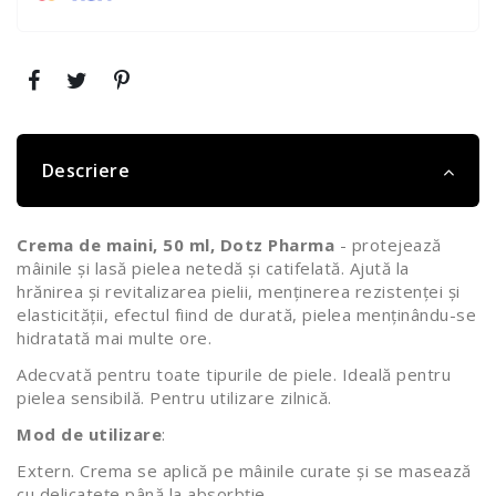
Descriere
Crema de maini, 50 ml, Dotz Pharma
- protejează
mâinile şi lasă pielea netedă şi catifelată. Ajută la
hrănirea și revitalizarea pielii, menținerea rezistenței și
elasticității, efectul fiind de durată, pielea menţinându-se
hidratată mai multe ore.
Adecvată pentru toate tipurile de piele. Ideală pentru
pielea sensibilă. Pentru utilizare zilnică.
Mod de utilizare
:
Extern. Crema se aplică pe mâinile curate şi se masează
cu delicateţe până la absorbţie.