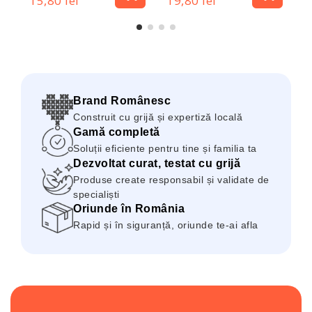
15,80 lei
19,80 lei
1
Brand Românesc
Construit cu grijă și expertiză locală
Gamă completă
Soluții eficiente pentru tine și familia ta
Dezvoltat curat, testat cu grijă
Produse create responsabil și validate de
specialiști
Oriunde în România
Rapid și în siguranță, oriunde te-ai afla