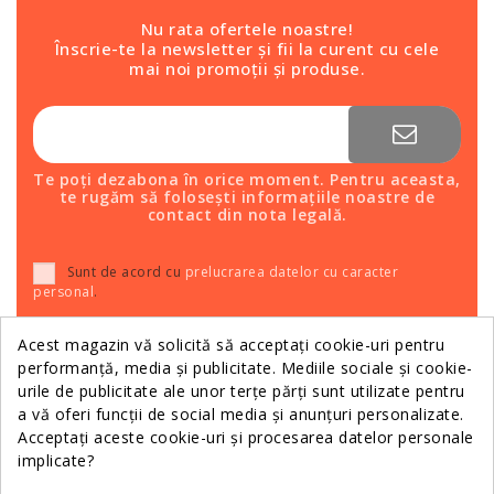
Nu rata ofertele noastre!
Înscrie-te la newsletter și fii la curent cu cele
mai noi promoții și produse.
Te poți dezabona în orice moment. Pentru aceasta,
te rugăm să folosești informațiile noastre de
contact din nota legală.
Sunt de acord cu
prelucrarea datelor cu caracter
personal
.
Acest magazin vă solicită să acceptați cookie-uri pentru
performanță, media și publicitate. Mediile sociale și cookie-
Relații Clienții
urile de publicitate ale unor terțe părți sunt utilizate pentru
a vă oferi funcții de social media și anunțuri personalizate.
Acceptați aceste cookie-uri și procesarea datelor personale
Informații
implicate?