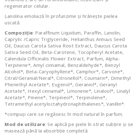
regenerator celular.
Lanolina emoliază în profunzime și hrănește pielea
uscată.
Compoziție
: Paraffinum Liquidum, Paraffin, Lanolin,
Caprylic /Capric Triglyceride, Helianthus Annuus Seed
Oil, Daucus Carota Sativa Root Extract, Daucus Carota
Sativa Seed Oil, Beta-Carotene, Tocopheryl Acetate,
Calendula Officinalis Flower Extract, Parfum, Alpha-
Terpinene*, Amyl cinnamal, Benzaldehyde*, Benzyl
Alcohol*, Beta-Caryophyllene*, Camphor*, Carvone*,
Citral/Geranial/Neral*, Citronellol*, Coumarin*, Dimethyl
Phenethyl Acetate*, Eugenol*, Geraniol*, Geranyl
Acetate*, Hexyl cinnamal*, Limonene*, Linalool*, Linalyl
Acetate*, Pinene*, Terpineol*, Terpinolene*,
Tetramethyl acetyloctahydronaphthalenes*, Vanillin*.
*compuși care se regăsesc în mod natural în parfum.
Mod de utilizare
: Se aplică pe piele în strat subțire și se
masează până la absorbție completă.