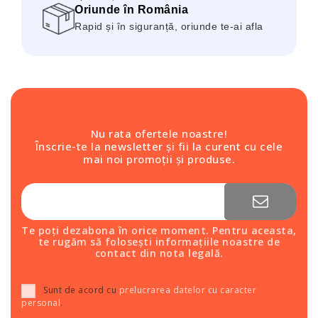
Oriunde în România
Rapid și în siguranță, oriunde te-ai afla
Nu rata ofertele noastre!
Înscrie-te la newsletter și fii la curent cu cele
mai noi promoții și produse.
Te poți dezabona în orice moment. Pentru aceasta,
te rugăm să folosești informațiile noastre de
contact din nota legală.
Sunt de acord cu
prelucrarea datelor cu caracter
personal
.