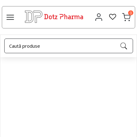
0
Acasa
Creme terapeutice
Crema tip balsam cu extract
de galbenele, 50 ml, Dotz Pharma