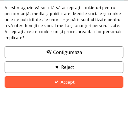
Acest magazin vă solicită să acceptați cookie-uri pentru
performanță, media și publicitate. Mediile sociale și cookie-
Relații Clienții
urile de publicitate ale unor terțe părți sunt utilizate pentru
a vă oferi funcții de social media și anunțuri personalizate.
Acceptați aceste cookie-uri și procesarea datelor personale
Informații
implicate?
Despre Noi
Configureaza
Contactează-ne
Reject
ANPC
Accept
Consimțământ pentru cookie-uri
2025 Dotz Pharma. All Rights Reserved - Created by
Resolution Studio