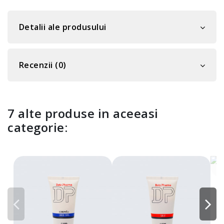
Detalii ale produsului
Recenzii (0)
7 alte produse in aceeasi
categorie:
C
3