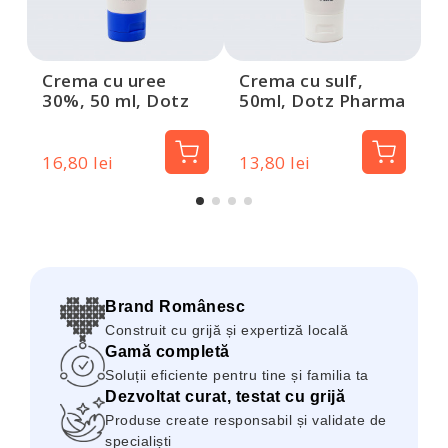
Crema cu uree
Crema cu sulf,
30%, 50 ml, Dotz
50ml, Dotz Pharma
Pharma
16,80 lei
13,80 lei
1
Brand Românesc
Construit cu grijă și expertiză locală
Gamă completă
Soluții eficiente pentru tine și familia ta
Dezvoltat curat, testat cu grijă
Produse create responsabil și validate de
specialiști