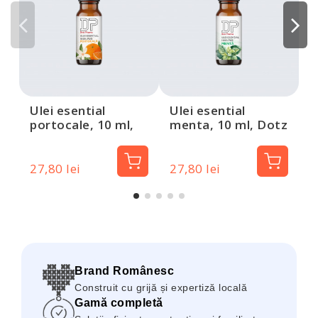
U
l
D
Ulei esential
Ulei esential
portocale, 10 ml,
menta, 10 ml, Dotz
Dotz Pharma
Pharma
27,80 lei
27,80 lei
2
Brand Românesc
Construit cu grijă și expertiză locală
Gamă completă