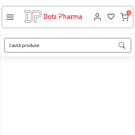
0
Acasa
Uleiuri esențiale
Ulei esential eucalipt, 10ml,
Dotz Pharma