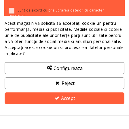
Sunt de acord cu
prelucrarea datelor cu caracter
personal
.
Acest magazin vă solicită să acceptați cookie-uri pentru
performanță, media și publicitate. Mediile sociale și cookie-
urile de publicitate ale unor terțe părți sunt utilizate pentru
Relații Clienții
a vă oferi funcții de social media și anunțuri personalizate.
Acceptați aceste cookie-uri și procesarea datelor personale
implicate?
Informații
Configureaza
Despre Noi
Reject
Contactează-ne
Accept
ANPC
Consimțământ pentru cookie-uri