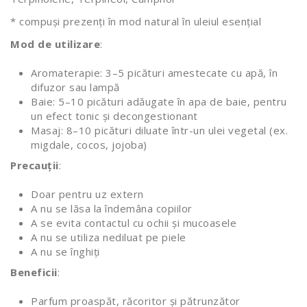
* compuși prezenți în mod natural în uleiul esențial
Mod de utilizare
:
Aromaterapie: 3–5 picături amestecate cu apă, în
difuzor sau lampă
Baie: 5–10 picături adăugate în apa de baie, pentru
un efect tonic și decongestionant
Masaj: 8–10 picături diluate într-un ulei vegetal (ex.
migdale, cocos, jojoba)
Precauții
:
Doar pentru uz extern
A nu se lăsa la îndemâna copiilor
A se evita contactul cu ochii și mucoasele
A nu se utiliza nediluat pe piele
A nu se înghiți
Beneficii
:
Parfum proaspăt, răcoritor și pătrunzător