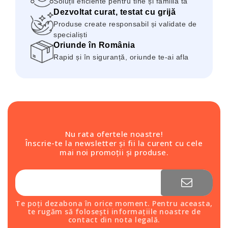
Soluții eficiente pentru tine și familia ta
Dezvoltat curat, testat cu grijă
Produse create responsabil și validate de
specialiști
Oriunde în România
Rapid și în siguranță, oriunde te-ai afla
Nu rata ofertele noastre!
Înscrie-te la newsletter și fii la curent cu cele
mai noi promoții și produse.
Te poți dezabona în orice moment. Pentru aceasta,
te rugăm să folosești informațiile noastre de
contact din nota legală.