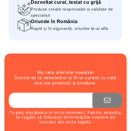
Dezvoltat curat, testat cu grijă
Produse create responsabil și validate de
specialiști
Oriunde în România
Rapid și în siguranță, oriunde te-ai afla
Nu rata ofertele noastre!
Înscrie-te la newsletter și fii la curent cu cele
mai noi promoții și produse.
Te poți dezabona în orice moment. Pentru aceasta,
te rugăm să folosești informațiile noastre de
contact din nota legală.