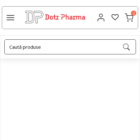
0
Acasa
Uleiuri esențiale
Ulei esential rozmarin, 10ml,
Dotz Pharma