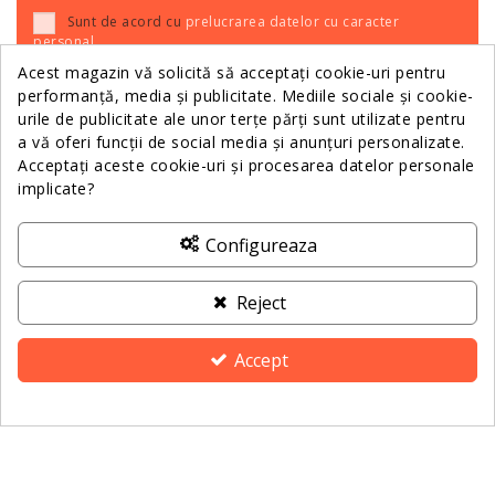
Sunt de acord cu
prelucrarea datelor cu caracter
personal
.
Acest magazin vă solicită să acceptați cookie-uri pentru
performanță, media și publicitate. Mediile sociale și cookie-
urile de publicitate ale unor terțe părți sunt utilizate pentru
Relații Clienții
a vă oferi funcții de social media și anunțuri personalizate.
Acceptați aceste cookie-uri și procesarea datelor personale
implicate?
Informații
Configureaza
Despre Noi
Reject
Contactează-ne
Accept
ANPC
Consimțământ pentru cookie-uri