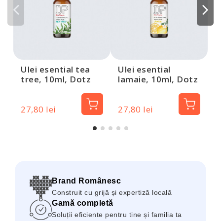
c
D
Ulei esential tea
Ulei esential
tree, 10ml, Dotz
lamaie, 10ml, Dotz
Pharma
Pharma
27,80 lei
27,80 lei
2
Brand Românesc
Construit cu grijă și expertiză locală
Gamă completă
Soluții eficiente pentru tine și familia ta