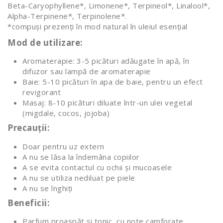
Beta-Caryophyllene*, Limonene*, Terpineol*, Linalool*,
Alpha-Terpinene*, Terpinolene*.
*compuși prezenți în mod natural în uleiul esențial
Mod de utilizare:
Aromaterapie: 3-5 picături adăugate în apă, în
difuzor sau lampă de aromaterapie
Baie: 5-10 picături în apa de baie, pentru un efect
revigorant
Masaj: 8-10 picături diluate într-un ulei vegetal
(migdale, cocos, jojoba)
Precauții:
Doar pentru uz extern
A nu se lăsa la îndemâna copiilor
A se evita contactul cu ochii și mucoasele
A nu se utiliza nediluat pe piele
A nu se înghiți
Beneficii:
Parfum proaspăt și tonic, cu note camforate