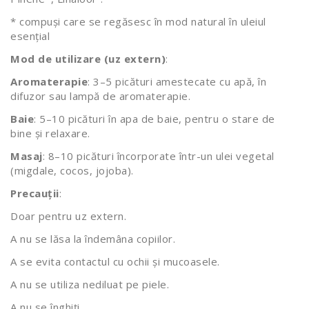
* compuși care se regăsesc în mod natural în uleiul
esențial
Mod de utilizare (uz extern)
:
Aromaterapie
: 3–5 picături amestecate cu apă, în
difuzor sau lampă de aromaterapie.
Baie
: 5–10 picături în apa de baie, pentru o stare de
bine și relaxare.
Masaj
: 8–10 picături încorporate într-un ulei vegetal
(migdale, cocos, jojoba).
Precauții
:
Doar pentru uz extern.
A nu se lăsa la îndemâna copiilor.
A se evita contactul cu ochii și mucoasele.
A nu se utiliza nediluat pe piele.
A nu se înghiți.