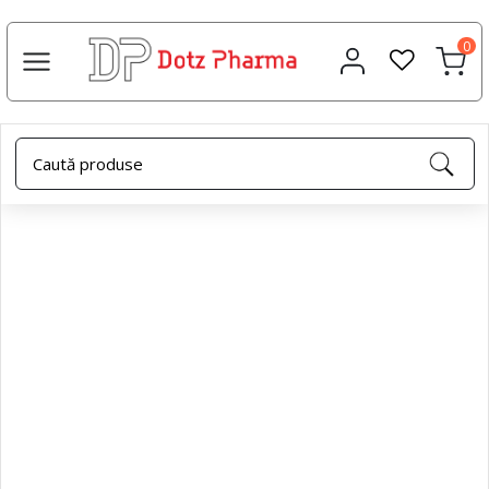
0
Acasa
Uleiuri esențiale
Ulei esential portocale, 10 ml,
Dotz Pharma