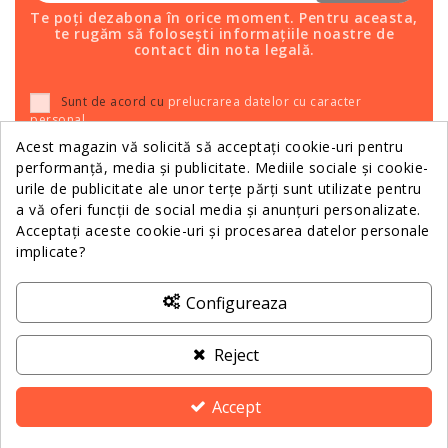
Te poți dezabona în orice moment. Pentru aceasta,
te rugăm să folosești informațiile noastre de
contact din nota legală.
Sunt de acord cu
prelucrarea datelor cu caracter
personal
.
Acest magazin vă solicită să acceptați cookie-uri pentru
performanță, media și publicitate. Mediile sociale și cookie-
urile de publicitate ale unor terțe părți sunt utilizate pentru
Relații Clienții
a vă oferi funcții de social media și anunțuri personalizate.
Acceptați aceste cookie-uri și procesarea datelor personale
implicate?
Informații
Configureaza
Despre Noi
Reject
Contactează-ne
Accept
ANPC