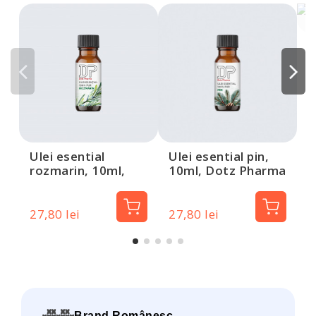
U
c
P
Ulei esential
Ulei esential pin,
rozmarin, 10ml,
10ml, Dotz Pharma
Dotz Pharma
27,80 lei
27,80 lei
2
Brand Românesc