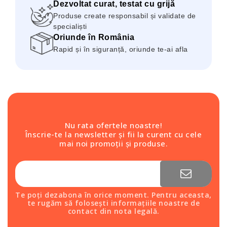
Dezvoltat curat, testat cu grijă
Produse create responsabil și validate de
specialiști
Oriunde în România
Rapid și în siguranță, oriunde te-ai afla
Nu rata ofertele noastre!
Înscrie-te la newsletter și fii la curent cu cele
mai noi promoții și produse.
Te poți dezabona în orice moment. Pentru aceasta,
te rugăm să folosești informațiile noastre de
contact din nota legală.