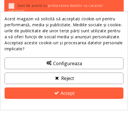
Sunt de acord cu
prelucrarea datelor cu caracter
personal
.
Acest magazin vă solicită să acceptați cookie-uri pentru
performanță, media și publicitate. Mediile sociale și cookie-
urile de publicitate ale unor terțe părți sunt utilizate pentru
Relații Clienții
a vă oferi funcții de social media și anunțuri personalizate.
Acceptați aceste cookie-uri și procesarea datelor personale
implicate?
Informații
Configureaza
Despre Noi
Reject
Contactează-ne
Accept
ANPC
Consimțământ pentru cookie-uri