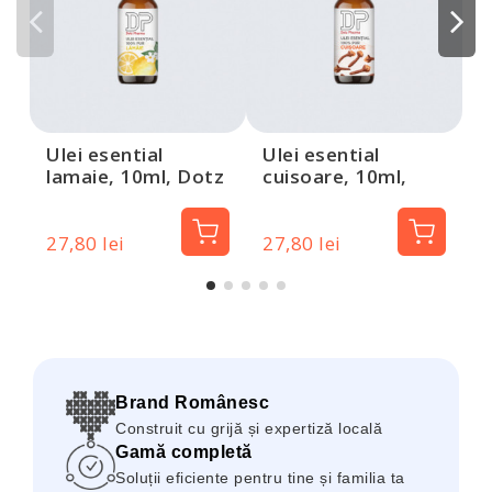
r
D
Ulei esential
Ulei esential
lamaie, 10ml, Dotz
cuisoare, 10ml,
Pharma
Dotz Pharma
27,80 lei
27,80 lei
2
Brand Românesc
Construit cu grijă și expertiză locală
Gamă completă
Soluții eficiente pentru tine și familia ta