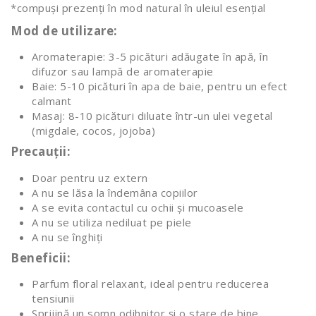
*compuși prezenți în mod natural în uleiul esențial
Mod de utilizare:
Aromaterapie: 3-5 picături adăugate în apă, în
difuzor sau lampă de aromaterapie
Baie: 5-10 picături în apa de baie, pentru un efect
calmant
Masaj: 8-10 picături diluate într-un ulei vegetal
(migdale, cocos, jojoba)
Precauții:
Doar pentru uz extern
A nu se lăsa la îndemâna copiilor
A se evita contactul cu ochii și mucoasele
A nu se utiliza nediluat pe piele
A nu se înghiți
Beneficii:
Parfum floral relaxant, ideal pentru reducerea
tensiunii
Sprijină un somn odihnitor și o stare de bine