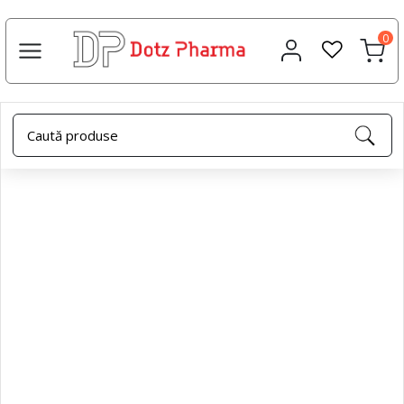
0
Acasa
Uleiuri esențiale
Ulei esential lavanda, 10ml,
Dotz Pharma